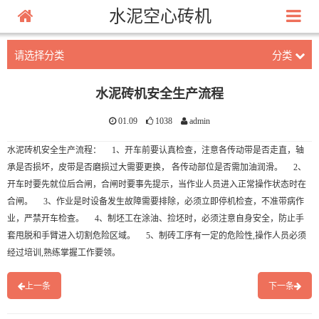
水泥空心砖机
请选择分类
分类
水泥砖机安全生产流程
01.09
1038
admin
水泥砖机安全生产流程： 1、开车前要认真检查，注意各传动带是否走直，轴
承是否损坏，皮带是否磨损过大需要更换， 各传动部位是否需加油润滑。 2、
开车时要先就位后合闸，合闸时要事先提示，当作业人员进入正常操作状态时在
合闸。 3、作业是时设备发生故障需要排除，必须立即停机检查，不准带病作
业，严禁开车检查。 4、制坯工在涂油、捡坯时，必须注意自身安全，防止手
套甩脱和手臂进入切割危险区域。 5、制砖工序有一定的危险性,操作人员必须
经过培训,熟练掌握工作要领。
上一条
下一条